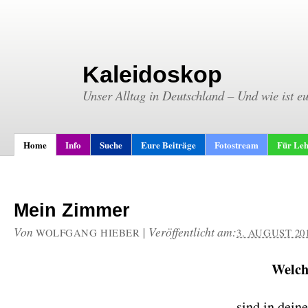
Kaleidoskop
Unser Alltag in Deutschland – Und wie ist e
Home
Info
Suche
Eure Beiträge
Fotostream
Für Leh
Mein Zimmer
Von
|
Veröffentlicht am:
WOLFGANG HIEBER
3. AUGUST 20
Welch
sind in dei