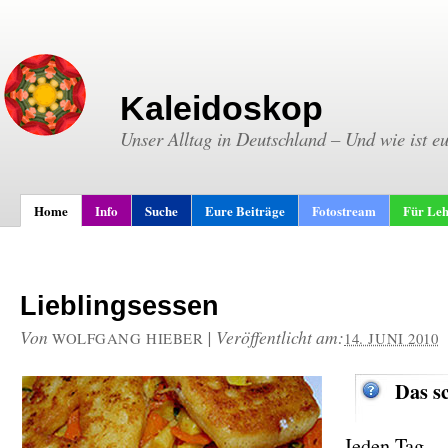
Kaleidoskop
Unser Alltag in Deutschland – Und wie ist e
Home
Info
Suche
Eure Beiträge
Fotostream
Für Leh
Lieblingsessen
Von
|
Veröffentlicht am:
WOLFGANG HIEBER
14. JUNI 2010
Das s
Jeden Tag