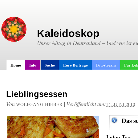
Kaleidoskop
Unser Alltag in Deutschland – Und wie ist e
Home
Info
Suche
Eure Beiträge
Fotostream
Für Leh
Lieblingsessen
Von
|
Veröffentlicht am:
WOLFGANG HIEBER
14. JUNI 2010
Das s
Jeden Tag