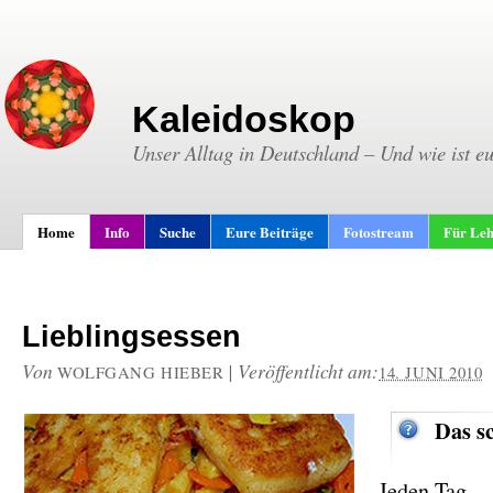
Kaleidoskop
Unser Alltag in Deutschland – Und wie ist e
Home
Info
Suche
Eure Beiträge
Fotostream
Für Leh
Lieblingsessen
Von
|
Veröffentlicht am:
WOLFGANG HIEBER
14. JUNI 2010
Das s
Jeden Tag