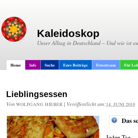
Kaleidoskop
Unser Alltag in Deutschland – Und wie ist e
Home
Info
Suche
Eure Beiträge
Fotostream
Für Leh
Lieblingsessen
Von
|
Veröffentlicht am:
WOLFGANG HIEBER
14. JUNI 2010
Das s
Jeden Tag