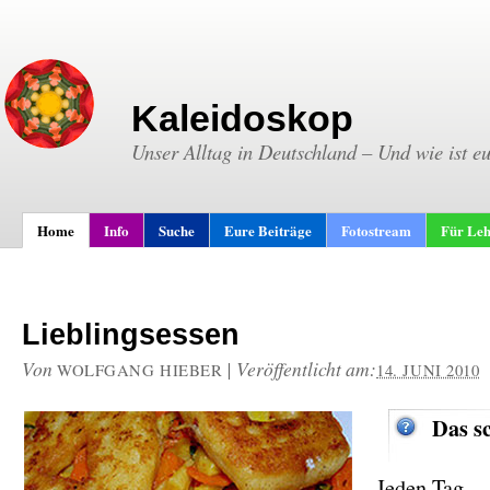
Kaleidoskop
Unser Alltag in Deutschland – Und wie ist e
Home
Info
Suche
Eure Beiträge
Fotostream
Für Leh
Lieblingsessen
Von
|
Veröffentlicht am:
WOLFGANG HIEBER
14. JUNI 2010
Das s
Jeden Tag