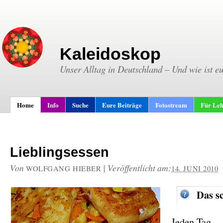
Kaleidoskop
Unser Alltag in Deutschland – Und wie ist e
Home
Info
Suche
Eure Beiträge
Fotostream
Für Leh
Lieblingsessen
Von
|
Veröffentlicht am:
WOLFGANG HIEBER
14. JUNI 2010
Das s
Jeden Tag