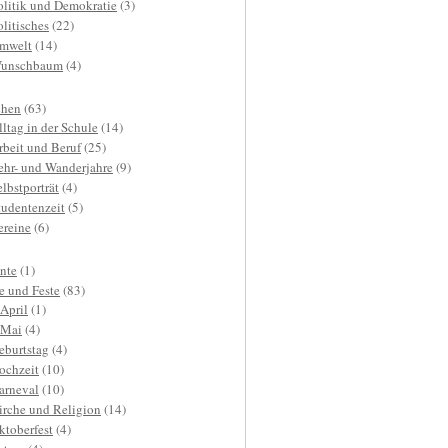
olitik und Demokratie
(3)
olitisches
(22)
mwelt
(14)
unschbaum
(4)
hen
(63)
lltag in der Schule
(14)
rbeit und Beruf
(25)
ehr- und Wanderjahre
(9)
elbstporträt
(4)
tudentenzeit
(5)
ereine
(6)
nte
(1)
e und Feste
(83)
.April
(1)
.Mai
(4)
eburtstag
(4)
ochzeit
(10)
arneval
(10)
irche und Religion
(14)
ktoberfest
(4)