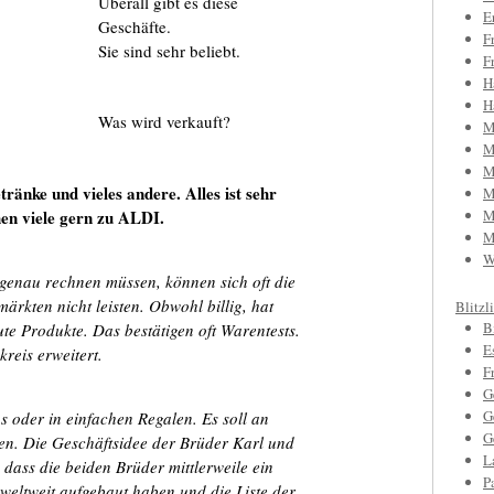
Überall gibt es diese
E
Geschäfte.
F
Sie sind sehr beliebt.
F
H
H
Was wird verkauft?
M
M
M
ränke und vieles andere. Alles ist sehr
M
hen viele gern zu ALDI.
M
M
W
 genau rechnen müssen, können sich oft die
rkten nicht leisten. Obwohl billig, hat
Blitzl
B
ute Produkte.
Das bestätigen oft Warentests.
E
reis erweitert.
F
G
G
s oder in einfachen Regalen. Es soll an
G
n. Die Geschäftsidee der Brüder Karl und
L
 dass die beiden Brüder mittlerweile ein
P
weltweit aufgebaut haben und die Liste der