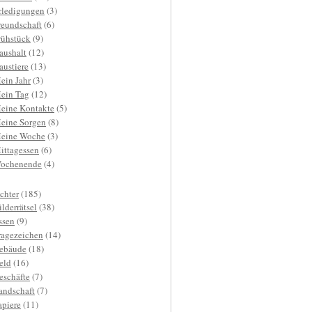
rledigungen
(3)
reundschaft
(6)
rühstück
(9)
aushalt
(12)
austiere
(13)
ein Jahr
(3)
ein Tag
(12)
eine Kontakte
(5)
eine Sorgen
(8)
eine Woche
(3)
ittagessen
(6)
ochenende
(4)
ichter
(185)
ilderrätsel
(38)
ssen
(9)
ragezeichen
(14)
ebäude
(18)
eld
(16)
eschäfte
(7)
andschaft
(7)
apiere
(11)