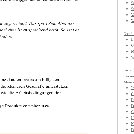
S
S
V
W
l abgerechnet. Das spart Zeit. Aber der
arbeiter ist entsprechend hoch. So gibt es
Durch
thoden.
B
G
M
W
Erste 
Geräu
einzukaufen, wo es am billigsten ist
Meinu
die kleineren Geschäfte unterstützen
"
, wie die Arbeitsbedingungen der
C
E
lige Produkte entstehen usw.
F
Gr
H
N
P