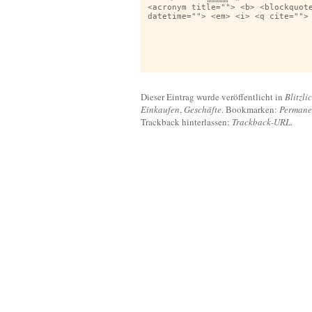
<acronym title=""> <b> <blockquot
datetime=""> <em> <i> <q cite="">
Dieser Eintrag wurde veröffentlicht in
Blitzli
Einkaufen
,
Geschäfte
. Bookmarken:
Permane
Trackback hinterlassen:
Trackback-URL
.