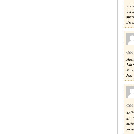
Ich 
Ich 
muss
Essen
Geld
Hall
Jahr
Mona
Job, 
Geld
hall
alt,
mein
mein