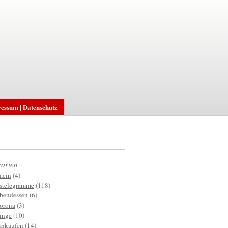
essum | Datenschutz
orien
mein
(4)
gstelegramme
(118)
bendessen
(6)
orona
(3)
inge
(10)
inkaufen
(14)