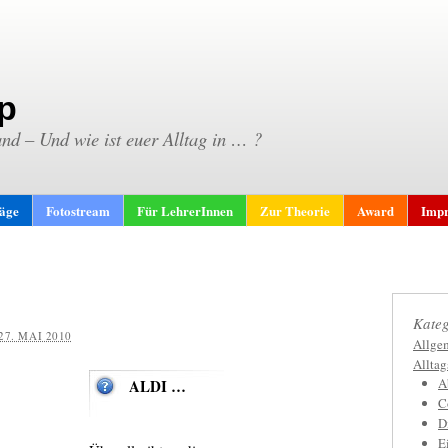
p
and – Und wie ist euer Alltag in … ?
räge
Fotostream
Für LehrerInnen
Zur Theorie
Award
Impr
Kateg
27. MAI 2010
Allge
Allta
A
ALDI …
C
D
E