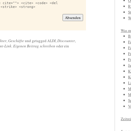
O
e cite=""> <cite> <code> <del
R
 <strike> <strong>
S
W
Was mi
B
chter
,
Geschäfte
und getagged
ALDI
,
Discounter
,
F
nt-Link
.
Eigenen Beitrag schreiben
oder ein
F
F
F
J
K
K
L
M
M
S
V
Zeitre