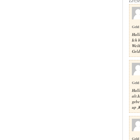
Letzt
Geld
Hallo
Ich 
Weih
Geld
Geld
Hall
alt.
gebe
up ,
Geld