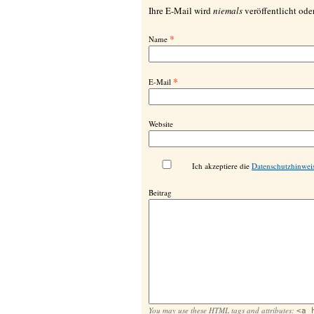
Ihre E-Mail wird
niemals
veröffentlicht oder
*
Name
*
E-Mail
Website
Ich akzeptiere die
Datenschutzhinwei
Beitrag
You may use these
HTML
tags and attributes:
<a 