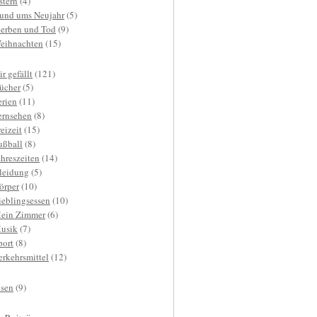
stern
(4)
und ums Neujahr
(5)
terben und Tod
(9)
eihnachten
(15)
r gefällt
(121)
ücher
(5)
erien
(11)
ernsehen
(8)
reizeit
(15)
ußball
(8)
ahreszeiten
(14)
leidung
(5)
örper
(10)
ieblingsessen
(10)
ein Zimmer
(6)
usik
(7)
port
(8)
erkehrsmittel
(12)
isen
(9)