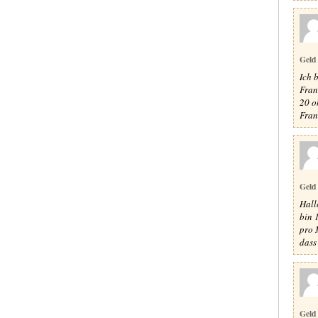
Geld
Ich 
Fran
20 o
Fran
Geld
Hall
bin 
pro 
dass
Geld