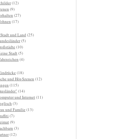
childer
(12)
zenen
(9)
erhalten
(27)
ohnen
(17)
 Stadt und Land
(25)
undesländer
(5)
roßstädte
(10)
eine Stadt
(5)
ahrzeichen
(4)
Eindrücke
(18)
sche und Hör-Szenen
(12)
ngen
(115)
Ausländer"
(14)
omputer und Internet
(11)
nglisch
(3)
rau und Familie
(13)
affiti
(7)
eimat
(9)
achbarn
(3)
artner
(12)