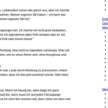
. Letztendlich sehen alle gleich aus, aber ich möchte
iehen. Meinen eigenen Stil haben – ich kann das
einen eigenen Stil hat.”
Erst
Ger
Mei
ch angezogen bin. Ich mache mir nicht groß Gedanken,
n ich irgendeinen alten Pulli anhabe oder so. Ich
nd Pulli oder einem Hemd.”
 Richtung. Also nicht so irgendwie schlampig. Eher mit
he, soll es schon feiner sein: eine Anzughose und
n
ch mal, Leute durch Kleidung zu provozieren, indem
denken, dass ich das jetzt anziehen würde. Oder dass
Men
ung. Wenn ich traurig bin, dann trage ich ganz
rauf bin, dann muss ich auf jeden Fall peppige
s ich mich fein machen will, dann ziehe ich eben mal