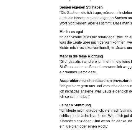
Seinen eigenen Stil haben
“Die Sachen, die ich trage, müssen mir stehen
auch ein bisschen meine eigenen Sachen anz
Wort nicht leiden, aber es stimmt. Dass man s
Mir ist es egal
“In der Schule ist es mir relativ egal, wie i
was die Leute über mich denken könnten, wen
kleide mich recht konventionell, mit Jeans u
Mehr in die feine Richtung
“Grundsätzlich tendiere ich mehr in die feine
Stoffhose oder so. Besonders wenn ich wegge
ein weißes Hemd dazu.
Ausprobieren und ein bisschen provoziere
“Ich probiere gern aus und versuche eher au
ich nicht das anziehe, was Leute eigentlich 
ich so sein müßte.”
Je nach Stimmung
“Ich kleide mich, glaube ich, viel nach Stimm
schlichte, einfache Klamotten. Wenn ich gut d
Klamotten anziehen. Und wenn ich denke, das
ein Kleid an oder einen Rock.”