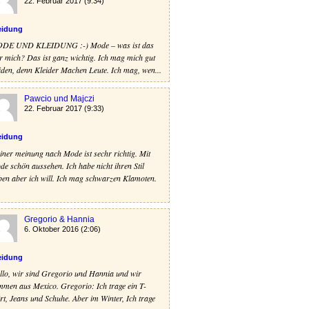
22. Februar 2017 (9:34)
eidung
DE UND KLEIDUNG :-) Mode – was ist das
r mich? Das ist ganz wichtig. Ich mag mich gut
iden, denn Kleider Machen Leute. Ich mag, wen...
Pawcio und Majczi
22. Februar 2017 (9:33)
eidung
ner meinung nach Mode ist sechr richtig. Mit
e schön aussehen. Ich habe nicht ihren Stil
ben aber ich will. Ich mag schwarzen Klamoten.
Gregorio & Hannia
6. Oktober 2016 (2:06)
eidung
llo, wir sind Gregorio und Hannia und wir
mmen aus Mexico. Gregorio: Ich trage ein T-
rt, Jeans und Schuhe. Aber im Winter, Ich trage