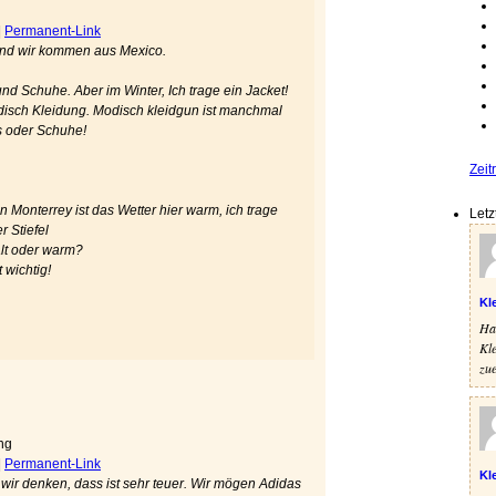
|
Permanent-Link
 und wir kommen aus Mexico.
 und Schuhe. Aber im Winter, Ich trage ein Jacket!
modisch Kleidung. Modisch kleidgun ist manchmal
ts oder Schuhe!
Zeit
in Monterrey ist das Wetter hier warm, ich trage
Letz
 Stiefel
alt oder warm?
 wichtig!
Kl
Hal
Kle
zue
ng
|
Permanent-Link
Kl
ir denken, dass ist sehr teuer. Wir mögen Adidas