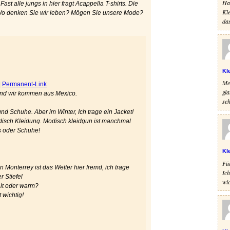
Hal
st alle jungs in hier fragt Acappella T-shirts. Die
Kle
 Wo denken Sie wir leben? Mögen Sie unsere Mode?
das
Kl
Mei
|
Permanent-Link
gla
 und wir kommen aus Mexico.
seh
 und Schuhe. Aber im Winter, Ich trage ein Jacket!
modisch Kleidung. Modisch kleidgun ist manchmal
ts oder Schuhe!
Kl
Für
n Monterrey ist das Wetter hier fremd, ich trage
Ich
 Stiefel
wic
alt oder warm?
 wichtig!