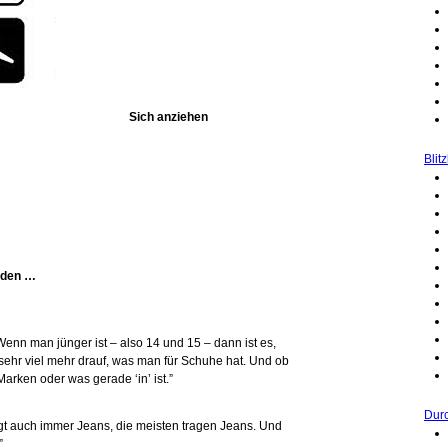
Sich anziehen
Blitz
nden …
Wenn man jünger ist – also 14 und 15 – dann ist es,
 sehr viel mehr drauf, was man für Schuhe hat. Und ob
rken oder was gerade ‘in’ ist.”
Durc
ägt auch immer Jeans, die meisten tragen Jeans. Und
”