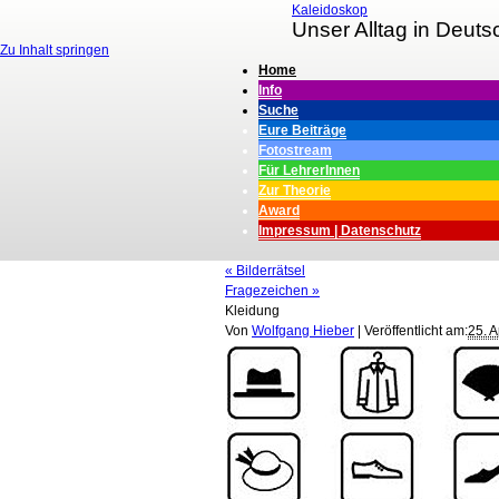
Kaleidoskop
Unser Alltag in Deuts
Zu Inhalt springen
Home
Info
Suche
Eure Beiträge
Fotostream
Für LehrerInnen
Zur Theorie
Award
Impressum | Datenschutz
«
Bilderrätsel
Fragezeichen
»
Kleidung
Von
Wolfgang Hieber
|
Veröffentlicht am:
25. A