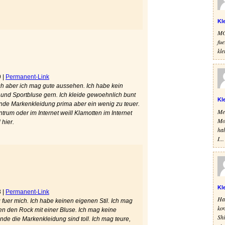
Kl
MO
fue
kle
9
|
Permanent-Link
mich aber ich mag gute aussehen. Ich habe kein
 und Sportbluse gern. Ich kleide gewoehnlich bunt
Kl
inde Markenkleidung prima aber ein wenig zu teuer.
Mei
trum oder im Internet weill Klamotten im Internet
Mod
 hier.
ha
I...
Kl
8
|
Permanent-Link
Ha
g fuer mich. Ich habe keinen eigenen Stil. Ich mag
ko
en den Rock mit einer Bluse. Ich mag keine
Shi
nde die Markenkleidung sind toll. Ich mag teure,