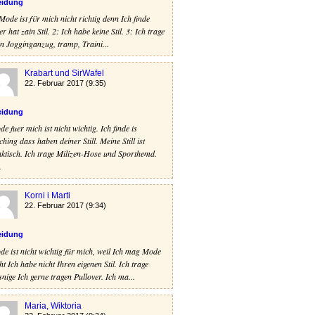
eidung
Mode ist fϋr mich nicht richtig denn Ich finde
er hat zain Stil. 2: Ich habe keine Stil. 3: Ich trage
n Jogginganzug, tramp, Traini...
Krabart und SirWafel
22. Februar 2017 (9:35)
eidung
e fuer mich ist nicht wichtig. Ich finde is
ching dass haben deiner Still. Meine Still ist
ktisch. Ich trage Milizen-Hose und Sporthemd.
.
Korni i Marti
22. Februar 2017 (9:34)
eidung
e ist nicht wichtig für mich, weil Ich mag Mode
ht Ich habe nicht Ihren eigenen Stil. Ich trage
snige Ich gerne tragen Pullover. Ich ma...
Maria, Wiktoria