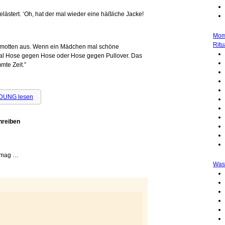
elästert. ‘Oh, hat der mal wieder eine häßliche Jacke!
Mom
Ritu
lamotten aus. Wenn ein Mädchen mal schöne
mal Hose gegen Hose oder Hose gegen Pullover. Das
mte Zeit.”
IDUNG lesen
hreiben
t mag …
Was 