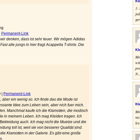
Kl
1: 
jed
ger
ng
|
Permanent-Link
ir denken, dass ist sehr teuer. Wir mögen Adidas
st alle jungs in hier fragt Acappella T-shirts. Die
Kl
Mod
wit
pra
N..
9
|
Permanent-Link
, aber ein wenig so. Ich finde das die Mode ist
Kl
essante Idee zum Leben sein, aber nich fuer mich.
ellen. Manchmal kaufe ich die Klamotten, die modisch
Mod
olle in meinem Leben. Ich mag Kleiden tragen. Ich
nic
-Bekleidung auch. Ich mag nicht die Muetze und die
les
dung toll ist, weil sie von besserer Qualität sind.
die Klamotten in der Galerie. Es gibt eine große
n.