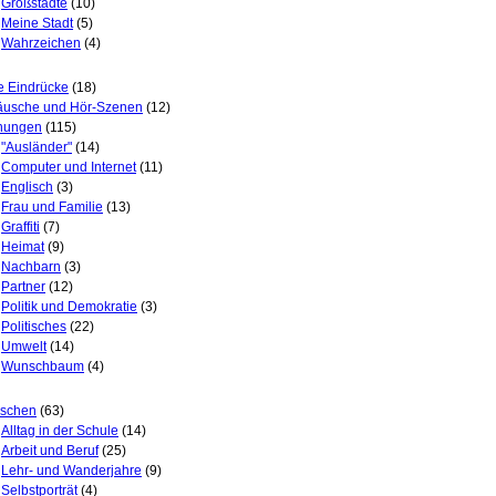
Großstädte
(10)
Meine Stadt
(5)
Wahrzeichen
(4)
e Eindrücke
(18)
äusche und Hör-Szenen
(12)
nungen
(115)
"Ausländer"
(14)
Computer und Internet
(11)
Englisch
(3)
Frau und Familie
(13)
Graffiti
(7)
Heimat
(9)
Nachbarn
(3)
Partner
(12)
Politik und Demokratie
(3)
Politisches
(22)
Umwelt
(14)
Wunschbaum
(4)
schen
(63)
Alltag in der Schule
(14)
Arbeit und Beruf
(25)
Lehr- und Wanderjahre
(9)
Selbstporträt
(4)