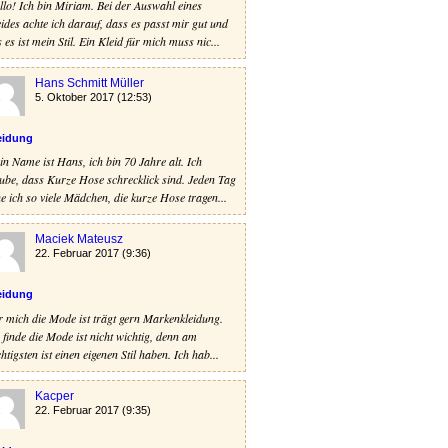
lo! Ich bin Miriam. Bei der Auswahl eines
ides achte ich darauf, dass es passt mir gut und
 es ist mein Stil. Ein Kleid für mich muss nic...
Hans Schmitt Müller
5. Oktober 2017 (12:53)
eidung
n Name ist Hans, ich bin 70 Jahre alt. Ich
ube, dass Kurze Hose schrecklick sind. Jeden Tag
e ich so viele Mädchen, die kurze Hose tragen...
Maciek Mateusz
22. Februar 2017 (9:36)
eidung
 mich die Mode ist trägt gern Markenkleidung.
 finde die Mode ist nicht wichtig, denn am
htigsten ist einen eigenen Stil haben. Ich hab...
Kacper
22. Februar 2017 (9:35)