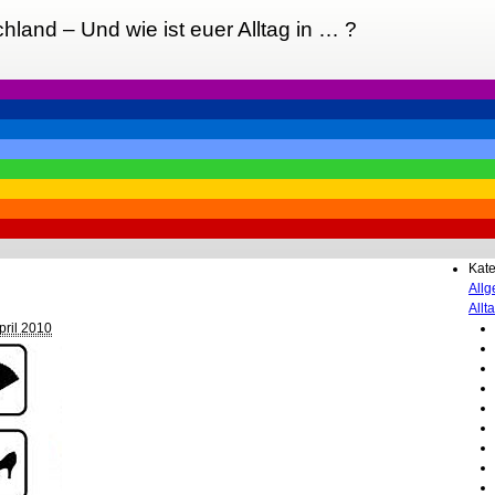
chland – Und wie ist euer Alltag in … ?
Kate
All
Allt
pril 2010