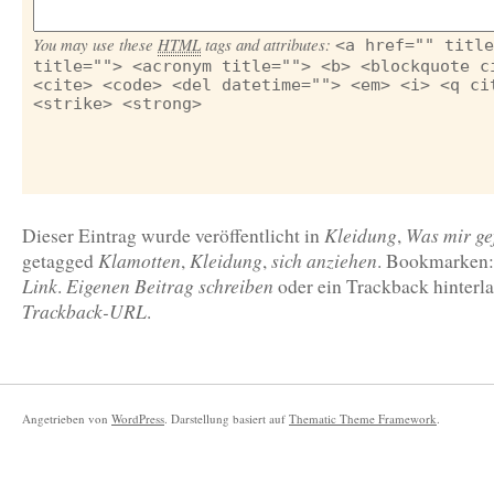
You may use these
HTML
tags and attributes:
<a href="" title
title=""> <acronym title=""> <b> <blockquote c
<cite> <code> <del datetime=""> <em> <i> <q ci
<strike> <strong>
Kleidung
Was mir gef
Dieser Eintrag wurde veröffentlicht in
,
Klamotten
Kleidung
sich anziehen
getagged
,
,
. Bookmarken
Link
Eigenen Beitrag schreiben
.
oder ein Trackback hinterla
Trackback-URL
.
Angetrieben von
WordPress
. Darstellung basiert auf
Thematic Theme Framework
.