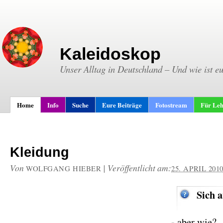
Kaleidoskop
Unser Alltag in Deutschland – Und wie ist e
Home
Info
Suche
Eure Beiträge
Fotostream
Für Leh
Kleidung
Von
|
Veröffentlicht am:
WOLFGANG HIEBER
25. APRIL 201
Sich 
- aber wie?