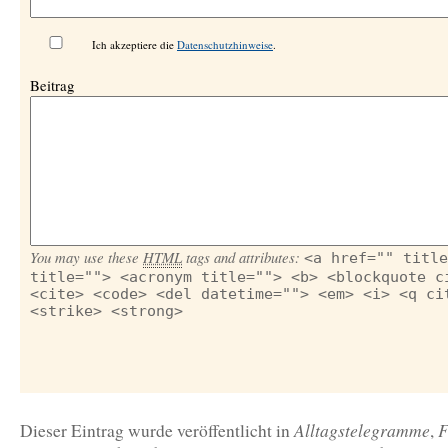
Ich akzeptiere die
Datenschutzhinweise
.
Beitrag
You may use these
HTML
tags and attributes:
<a href="" title
title=""> <acronym title=""> <b> <blockquote c
<cite> <code> <del datetime=""> <em> <i> <q ci
<strike> <strong>
Alltagstelegramme
F
Dieser Eintrag wurde veröffentlicht in
,