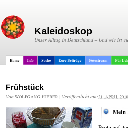
Kaleidoskop
Unser Alltag in Deutschland – Und wie ist e
Home
Info
Suche
Eure Beiträge
Fotostream
Für Leh
Frühstück
Von
|
Veröffentlicht am:
WOLFGANG HIEBER
21. APRIL 201
Mein 
Brote auf de