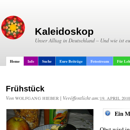
Kaleidoskop
Unser Alltag in Deutschland – Und wie ist e
Home
Info
Suche
Eure Beiträge
Fotostream
Für Leh
Frühstück
Von
|
Veröffentlicht am:
WOLFGANG HIEBER
19. APRIL 201
Ein M
Obst wird in