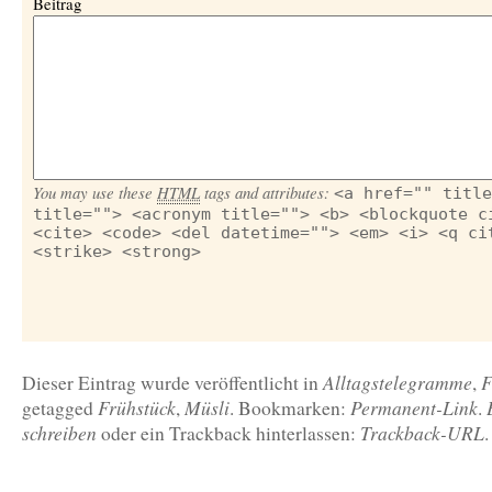
Beitrag
You may use these
HTML
tags and attributes:
<a href="" title
title=""> <acronym title=""> <b> <blockquote c
<cite> <code> <del datetime=""> <em> <i> <q ci
<strike> <strong>
Alltagstelegramme
F
Dieser Eintrag wurde veröffentlicht in
,
Frühstück
Müsli
Permanent-Link
getagged
,
. Bookmarken:
.
schreiben
Trackback-URL
oder ein Trackback hinterlassen:
.