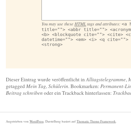
You may use these
HTML
tags and attributes:
<a 
title=""> <abbr title=""> <acronym
<b> <blockquote cite=""> <cite> <c
datetime=""> <em> <i> <q cite=""> 
<strong>
Alltagstelegramme
M
Dieser Eintrag wurde veröffentlicht in
,
Mein Tag
Schülerin
Permanent-Li
getagged
,
. Bookmarken:
Beitrag schreiben
Trackba
oder ein Trackback hinterlassen:
Angetrieben von
WordPress
. Darstellung basiert auf
Thematic Theme Framework
.