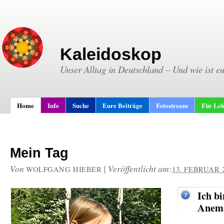
Kaleidoskop
Unser Alltag in Deutschland – Und wie ist e
Home
Info
Suche
Eure Beiträge
Fotostream
Für Leh
Mein Tag
Von
|
Veröffentlicht am:
WOLFGANG HIEBER
13. FEBRUAR 
Ich bi
Anema