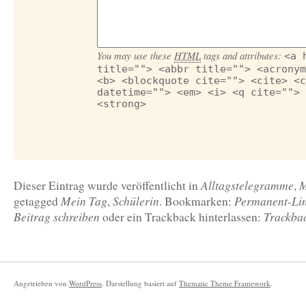
You may use these
HTML
tags and attributes:
<a 
title=""> <abbr title=""> <acronym
<b> <blockquote cite=""> <cite> <c
datetime=""> <em> <i> <q cite=""> 
<strong>
Alltagstelegramme
M
Dieser Eintrag wurde veröffentlicht in
,
Mein Tag
Schülerin
Permanent-Li
getagged
,
. Bookmarken:
Beitrag schreiben
Trackba
oder ein Trackback hinterlassen:
Angetrieben von
WordPress
. Darstellung basiert auf
Thematic Theme Framework
.