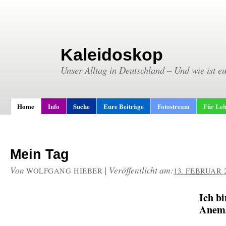
Kaleidoskop
Unser Alltag in Deutschland – Und wie ist e
Home
Info
Suche
Eure Beiträge
Fotostream
Für Leh
Mein Tag
Von
|
Veröffentlicht am:
WOLFGANG HIEBER
13. FEBRUAR 
Ich bi
Anema