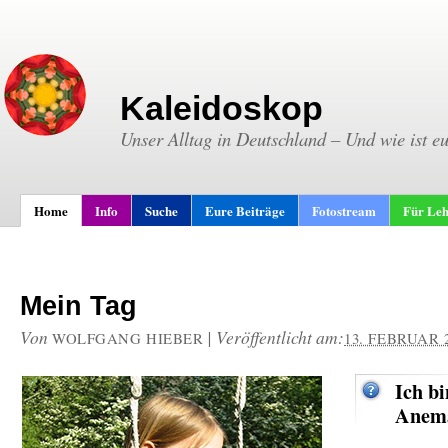
Kaleidoskop
Unser Alltag in Deutschland – Und wie ist e
Home
Info
Suche
Eure Beiträge
Fotostream
Für Leh
Mein Tag
Von
|
Veröffentlicht am:
WOLFGANG HIEBER
13. FEBRUAR 
Ich bi
Anema