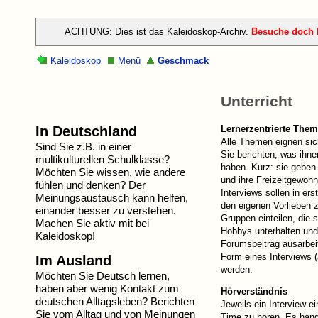
ACHTUNG: Dies ist das Kaleidoskop-Archiv.
Besuche doch h
Kaleidoskop
Menü
Geschmack
Unterricht
In Deutschland
Lernerzentrierte The
Alle Themen eignen sic
Sind Sie z.B. in einer
Sie berichten, was ihne
multikulturellen Schulklasse?
haben. Kurz: sie geben 
Möchten Sie wissen, wie andere
und ihre Freizeitgewohn
fühlen und denken? Der
Interviews sollen in ers
Meinungsaustausch kann helfen,
den eigenen Vorlieben z
einander besser zu verstehen.
Gruppen einteilen, die s
Machen Sie aktiv mit bei
Hobbys unterhalten un
Kaleidoskop!
Forumsbeitrag ausarbei
Form eines Interviews (a
Im Ausland
werden.
Möchten Sie Deutsch lernen,
haben aber wenig Kontakt zum
Hörverständnis
deutschen Alltagsleben? Berichten
Jeweils ein Interview e
Sie vom Alltag und von Meinungen
Time zu hören. Es hande