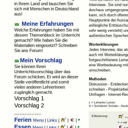
in Ihrem Land und tauschen Sie
Interviews. Sie sind nu
sich mit Menschen in Deutschland
durchaus umgangssprac
aus!
kann, sich durch öfter
Hauptpunkte der Aussag
Meine Erfahrungen
anfängliche Enttäusch
Welche Erfahrungen haben Sie mit
sehr wenig versteht) un
diesem Themenblock im Unterricht
authentischen Spreche
gemacht? Wie haben Sie die
Worterklärungen
Materialien eingesetzt? Schreiben
Jedes Interview, das al
Sie ans Forum!
auch mit Worterklärung
Mein Vorschlag
fortgeschrittenere Lerne
eine Wortbedeutung mi
Sie können Ihren
umschreiben.
Unterrichtsvorschlag über das
Forum schicken. Er wird an dieser
Methoden
Stelle veröffentlicht und somit
Diskussion - Entdecken
vielen anderen LehrerInnen
schreiben - Projektarbei
zugänglich gemacht.
Umfragen - Internet-Re
Vorschlag 1
L = Lehrerin/ Lehrer
Vorschlag 2
S = Schülerin/ Schüler - Stud
................
Erläuterung:
= 
Ferien
•
Menü
|
Links
|
|
|
•
= mit
Essen
•
Menü
|
Links
|
|
|
= m