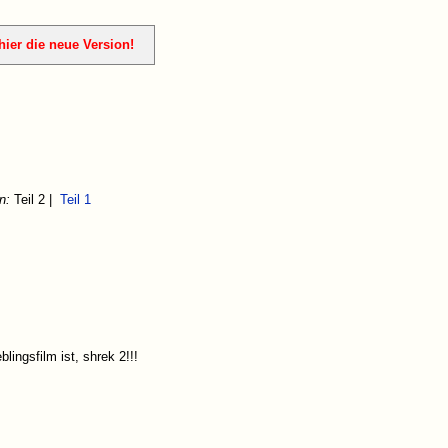
ier die neue Version!
n:
Teil 2 |
Teil 1
lingsfilm ist, shrek 2!!!