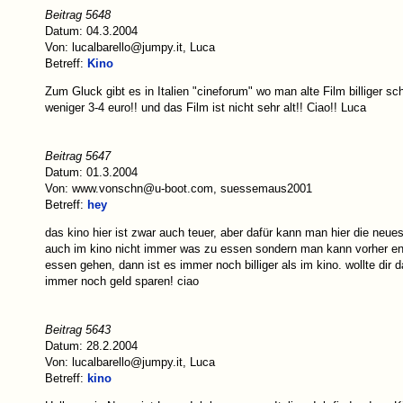
Beitrag 5648
Datum: 04.3.2004
Von: lucalbarello@jumpy.it, Luca
Betreff:
Kino
Zum Gluck gibt es in Italien "cineforum" wo man alte Film billiger s
weniger 3-4 euro!! und das Film ist nicht sehr alt!! Ciao!! Luca
Beitrag 5647
Datum: 01.3.2004
Von: www.vonschn@u-boot.com, suessemaus2001
Betreff:
hey
das kino hier ist zwar auch teuer, aber dafür kann man hier die neu
auch im kino nicht immer was zu essen sondern man kann vorher e
essen gehen, dann ist es immer noch billiger als im kino. wollte dir
immer noch geld sparen! ciao
Beitrag 5643
Datum: 28.2.2004
Von: lucalbarello@jumpy.it, Luca
Betreff:
kino