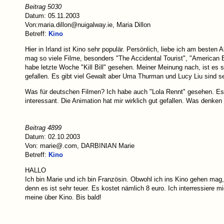
Beitrag 5030
Datum: 05.11.2003
Von:maria.dillon@nuigalway.ie, Maria Dillon
Betreff:
Kino
Hier in Irland ist Kino sehr populär. Persönlich, liebe ich am besten
mag so viele Filme, besonders "The Accidental Tourist", "American 
habe letzte Woche "Kill Bill" gesehen. Meiner Meinung nach, ist es s
gefallen. Es gibt viel Gewalt aber Uma Thurman und Lucy Liu sind se
Was für deutschen Filmen? Ich habe auch "Lola Rennt" gesehen. Es is
interessant. Die Animation hat mir wirklich gut gefallen. Was denken
Beitrag 4899
Datum: 02.10.2003
Von: marie@.com, DARBINIAN Marie
Betreff:
Kino
HALLO
Ich bin Marie und ich bin Französin. Obwohl ich ins Kino gehen mag
denn es ist sehr teuer. Es kostet nämlich 8 euro. Ich interressiere mi
meine über Kino. Bis bald!