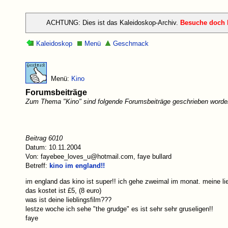
ACHTUNG: Dies ist das Kaleidoskop-Archiv.
Besuche doch h
Kaleidoskop
Menü
Geschmack
Menü:
Kino
Forumsbeiträge
Zum Thema "Kino" sind folgende Forumsbeiträge geschrieben worde
Beitrag 6010
Datum: 10.11.2004
Von: fayebee_loves_u@hotmail.com, faye bullard
Betreff:
kino im england!!
im england das kino ist super!! ich gehe zweimal im monat. meine lieb
das kostet ist £5, (8 euro)
was ist deine lieblingsfilm???
lestze woche ich sehe "the grudge" es ist sehr sehr gruseligen!!
faye