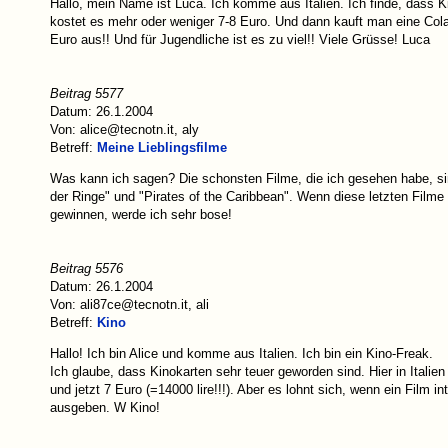
Hallo, mein Name ist Luca. Ich komme aus Italien. Ich finde, dass Kino
kostet es mehr oder weniger 7-8 Euro. Und dann kauft man eine Col
Euro aus!! Und für Jugendliche ist es zu viel!! Viele Grüsse! Luca
Beitrag 5577
Datum: 26.1.2004
Von: alice@tecnotn.it, aly
Betreff:
Meine Lieblingsfilme
Was kann ich sagen? Die schonsten Filme, die ich gesehen habe, si
der Ringe" und "Pirates of the Caribbean". Wenn diese letzten Film
gewinnen, werde ich sehr bose!
Beitrag 5576
Datum: 26.1.2004
Von: ali87ce@tecnotn.it, ali
Betreff:
Kino
Hallo! Ich bin Alice und komme aus Italien. Ich bin ein Kino-Freak.
Ich glaube, dass Kinokarten sehr teuer geworden sind. Hier in Italien
und jetzt 7 Euro (=14000 lire!!!). Aber es lohnt sich, wenn ein Film int
ausgeben. W Kino!