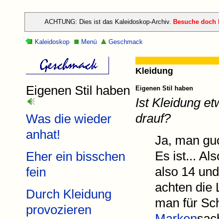
ACHTUNG: Dies ist das Kaleidoskop-Archiv.
Besuche doch h
Kaleidoskop
Menü
Geschmack
Kleidung
Eigenen Stil haben
Eigenen Stil haben
Ist Kleidung e
drauf?
Was die wieder
anhat!
Ja, man guc
Es ist... Al
Eher ein bisschen
also 14 und
fein
achten die 
Durch Kleidung
man für Sc
provozieren
Marken
sac