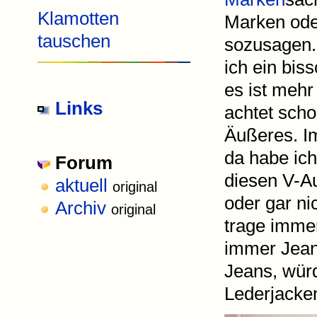
Klamotten
Marken ode
tauschen
sozusagen.
ich ein bis
es ist mehr
Links
achtet scho
Äußeres. I
da habe ich
Forum
diesen V-A
aktuell
original
oder gar ni
Archiv
original
trage imme
immer Jeans
Jeans, würd
Lederjacken